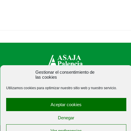
Gestionar el consentimiento de
las cookies
ASAJA Palencia - Jóvenes Agricultores
C/ Felipe Prieto, 8. Pza. Bigar Centro - 34001 Palencia -
Utilizamos cookies para optimizar nuestro sitio web y nuestro servicio.
España · Tel.: +34 979 752 344 ·
asajapalencia@asajapalencia.com
Aceptar cookies
Denegar
Ver preferencias