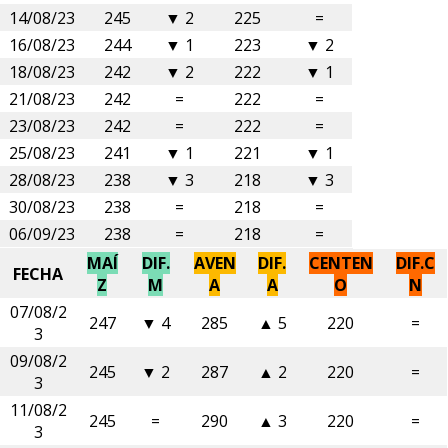
14/08/23
245
▼ 2
225
=
16/08/23
244
▼ 1
223
▼ 2
18/08/23
242
▼ 2
222
▼ 1
21/08/23
242
=
222
=
23/08/23
242
=
222
=
25/08/23
241
▼ 1
221
▼ 1
28/08/23
238
▼ 3
218
▼ 3
30/08/23
238
=
218
=
06/09/23
238
=
218
=
MAÍ
DIF.
AVEN
DIF.
CENTEN
DIF.C
FECHA
Z
M
A
A
O
N
07/08/2
247
▼ 4
285
▲ 5
220
=
3
09/08/2
245
▼ 2
287
▲ 2
220
=
3
11/08/2
245
=
290
▲ 3
220
=
3