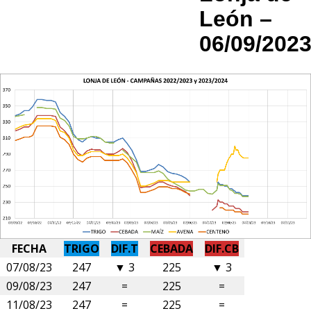
León –
06/09/202
FECHA
TRIGO
DIF.T
CEBADA
DIF.CB
07/08/23
247
▼ 3
225
▼ 3
09/08/23
247
=
225
=
11/08/23
247
=
225
=