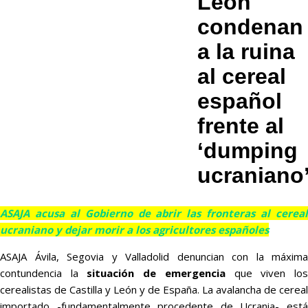
León
condenan
a la ruina
al cereal
español
frente al
‘dumping
ucraniano
ASAJA acusa al Gobierno de abrir las fronteras al cereal
ucraniano y dejar morir a los agricultores españoles
ASAJA Ávila, Segovia y Valladolid denuncian con la máxima
contundencia la
situación de emergencia
que viven lo
cerealistas de Castilla y León y de España. La avalancha de cereal
importado -fundamentalmente procedente de Ucrania- está