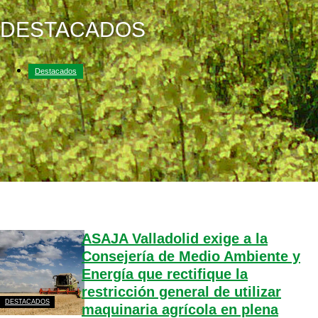
DESTACADOS
Destacados
ASAJA Valladolid exige a la
Consejería de Medio Ambiente y
Energía que rectifique la
restricción general de utilizar
DESTACADOS
maquinaria agrícola en plena