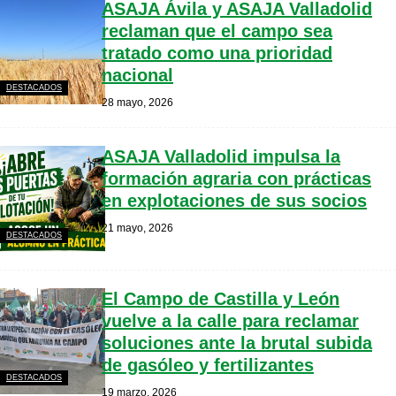
ASAJA Ávila y ASAJA Valladolid
reclaman que el campo sea
tratado como una prioridad
nacional
DESTACADOS
28 mayo, 2026
ASAJA Valladolid impulsa la
formación agraria con prácticas
en explotaciones de sus socios
21 mayo, 2026
DESTACADOS
El Campo de Castilla y León
vuelve a la calle para reclamar
soluciones ante la brutal subida
de gasóleo y fertilizantes
DESTACADOS
19 marzo, 2026