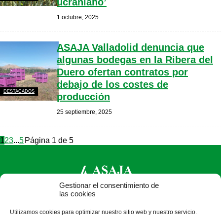
ucraniano’
1 octubre, 2025
ASAJA Valladolid denuncia que
algunas bodegas en la Ribera del
Duero ofertan contratos por
debajo de los costes de
DESTACADOS
producción
25 septiembre, 2025
1
2
3
...
5
Página 1 de 5
Gestionar el consentimiento de
las cookies
ASAJA Valladolid - Jóvenes Agricultores
Utilizamos cookies para optimizar nuestro sitio web y nuestro servicio.
Pza. Madrid, 4-3ª planta - 47001 Valladolid - España · Tel.: