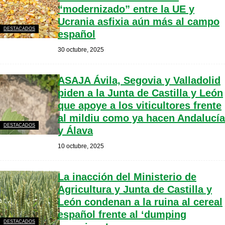
“modernizado” entre la UE y
Ucrania asfixia aún más al campo
DESTACADOS
español
30 octubre, 2025
ASAJA Ávila, Segovia y Valladolid
piden a la Junta de Castilla y León
que apoye a los viticultores frente
al mildiu como ya hacen Andalucía
DESTACADOS
y Álava
10 octubre, 2025
La inacción del Ministerio de
Agricultura y Junta de Castilla y
León condenan a la ruina al cereal
español frente al ‘dumping
DESTACADOS