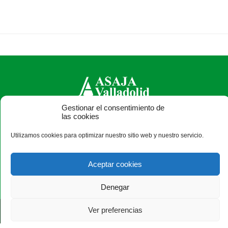
Gestionar el consentimiento de
las cookies
ASAJA Valladolid - Jóvenes Agricultores
Pza. Madrid, 4-3ª planta - 47001 Valladolid - España · Tel.:
Utilizamos cookies para optimizar nuestro sitio web y nuestro servicio.
+34 983 203 371 · Fax: +34 983 391 511 ·
asajavalladolid@asajavalladolid.com
Aceptar cookies
Denegar
Ver preferencias
®
|
|
© Aviso Legal
|
Xolido
|