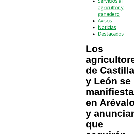
Servicios al
agricultor y
ganadero
Avisos
Noticias
Destacados
Los
agricultor
de Castill
y León se
manifiest
en Aréval
y anuncia
que