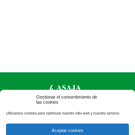
Gestionar el consentimiento de
las cookies
ASAJA Valladolid - Jóvenes Agricultores
Utilizamos cookies para optimizar nuestro sitio web y nuestro servicio.
Pza. Madrid, 4-3ª planta - 47001 Valladolid - España · Tel.:
+34 983 203 371 · Fax: +34 983 391 511 ·
Aceptar cookies
asajavalladolid@asajavalladolid.com