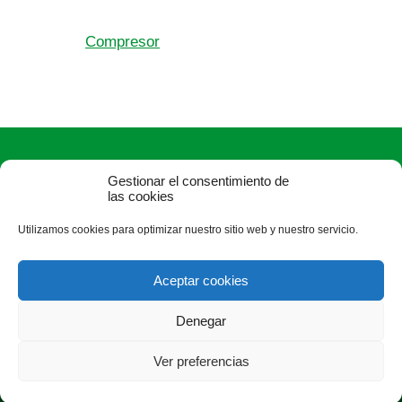
Compresor
Gestionar el consentimiento de
las cookies
Utilizamos cookies para optimizar nuestro sitio web y nuestro servicio.
ASAJA Burgos - Jóvenes Agricultores
Avda. Castilla y León, 32, bajo - 09006 Burgos - España · Tel.:
Aceptar cookies
+34 947 244 247 ·
info@asajaburgos.com
Denegar
Ver preferencias
®
|
|
© Aviso Legal
|
Xolido
|