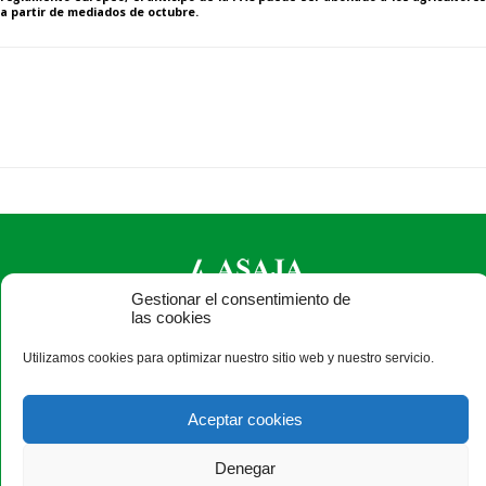
a partir de mediados de octubre.
Gestionar el consentimiento de
las cookies
ASAJA León - Jóvenes Agricultores
Utilizamos cookies para optimizar nuestro sitio web y nuestro servicio.
Paseo Salamanca, 1 bajo - 24009 León - España · Tel.: +34
987 24 52 31 · Fax: +34 987 87 60 12 ·
asaja@asajaleon.com
Aceptar cookies
Denegar