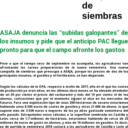
de
siembras
ASAJA denuncia las “subidas galopantes” de
los insumos y pide que el anticipo PAC llegue
pronto para que el campo afronte los gastos
Pese a que el tiempo seco de septiembre no acompaña, los agricultores van
afrontando las tareas preparatorias de la nueva sementera. Una nueva
campaña de siembras que preocupa a ASAJA, porque los precios de dos de los
principales insumos, el gasóleo y el fertilizante, se han disparado.
Según los cálculos de la OPA, respecto a otoño de 2017, año en el que los costes
de producción ya eran altos, en los últimos doce meses se ha elevado alrededor
de un 30 por ciento el precio del carburante y más del 10 por ciento el de los
abonos, cotizaciones que por el momento siguen al alza en los mercados de
futuros. Para una explotación tipo de unas 200 hectáreas de secano estaríamos
hablando unos 8.300 euros de costes de gasóleo y otros 21.600 de abono, lo que
supone más de 3.500 euros a mayores de los ya altos gastosde sementera del
año pasado. Extrapolados estos cálculos a la superficie sembrada en Castilla y
León, cerca de 1,7 millones de hectáreas, estaríamos hablando de cerca de 20
millones de euros de gasto en abonos, y más de 18 millones en gasóleo. Es decir,
ya de partida la sementera 2018 costará a los agricultores de Castilla y León al