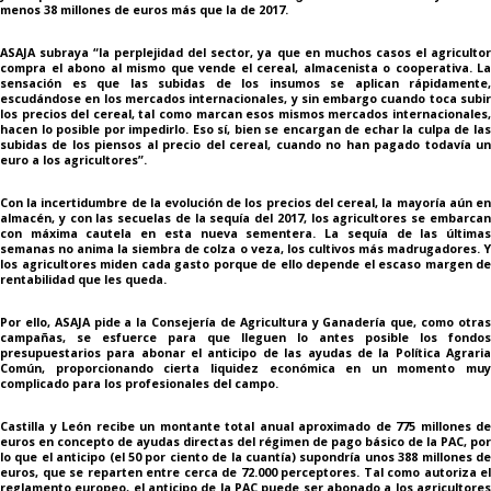
menos 38 millones de euros más que la de 2017.
ASAJA subraya “la perplejidad del sector, ya que en muchos casos el agricultor
compra el abono al mismo que vende el cereal, almacenista o cooperativa. La
sensación es que las subidas de los insumos se aplican rápidamente,
escudándose en los mercados internacionales, y sin embargo cuando toca subir
los precios del cereal, tal como marcan esos mismos mercados internacionales,
hacen lo posible por impedirlo. Eso sí, bien se encargan de echar la culpa de las
subidas de los piensos al precio del cereal, cuando no han pagado todavía un
euro a los agricultores”.
Con la incertidumbre de la evolución de los precios del cereal, la mayoría aún en
almacén, y con las secuelas de la sequía del 2017, los agricultores se embarcan
con máxima cautela en esta nueva sementera. La sequía de las últimas
semanas no anima la siembra de colza o veza, los cultivos más madrugadores. Y
los agricultores miden cada gasto porque de ello depende el escaso margen de
rentabilidad que les queda.
Por ello, ASAJA pide a la Consejería de Agricultura y Ganadería que, como otras
campañas, se esfuerce para que lleguen lo antes posible los fondos
presupuestarios para abonar el anticipo de las ayudas de la Política Agraria
Común, proporcionando cierta liquidez económica en un momento muy
complicado para los profesionales del campo.
Castilla y León recibe un montante total anual aproximado de 775 millones de
euros en concepto de ayudas directas del régimen de pago básico de la PAC, por
lo que el anticipo (el 50 por ciento de la cuantía) supondría unos 388 millones de
euros, que se reparten entre cerca de 72.000 perceptores. Tal como autoriza el
reglamento europeo, el anticipo de la PAC puede ser abonado a los agricultores