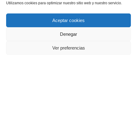
Utilizamos cookies para optimizar nuestro sitio web y nuestro servicio.
Campo leonés septiembre 2024
Aceptar cookies
3 octubre, 2024
Denegar
ASAJA LEÓN
INFORMA
Ver preferencias
Campo Leonés julio-agosto 2024
26 julio, 2024
ASAJA LEÓN
INFORMA
Campo leonés junio 2024
25 junio, 2024