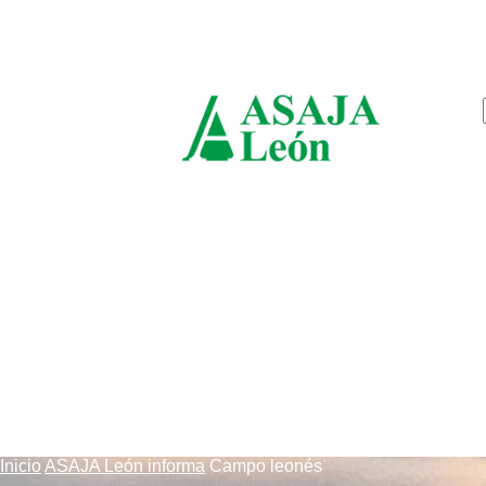
viernes, agosto 7, 2026
ASAJ
León
Inicio
ASAJA León informa
Campo leonés