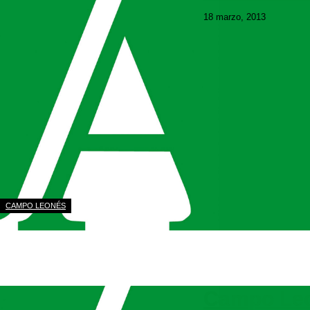
18 marzo, 2013
Descargar edición dig
Descargar
CAMPO LEONÉS
Campo Leo