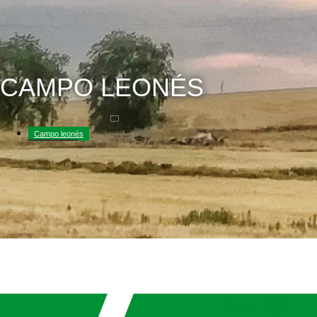
CAMPO LEONÉS
Campo leonés
Descargas
Galería de fotos
La opinión de ASAJA
Noticias
CAMPO LE