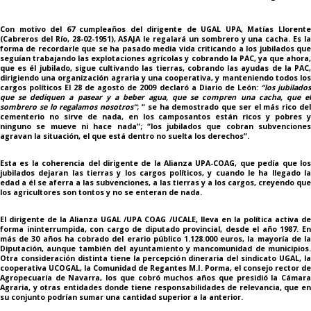
Con motivo del 67 cumpleaños del dirigente de UGAL UPA, Matías Llorente
(Cabreros del Río, 28-02-1951), ASAJA le regalará un sombrero y una cacha. Es la
forma de recordarle que se ha pasado media vida criticando a los jubilados que
seguían trabajando las explotaciones agrícolas y cobrando la PAC, ya que ahora,
que es él jubilado, sigue cultivando las tierras, cobrando las ayudas de la PAC,
dirigiendo una organización agraria y una cooperativa, y manteniendo todos los
cargos políticos El 28 de agosto de 2009 declaró a Diario de León:
“los jubilado
que se dediquen a pasear y a beber agua, que se compren una cacha, que el
sombrero se lo regalamos nosotros”
; “ se ha demostrado que ser el más rico de
cementerio no sirve de nada, en los camposantos están ricos y pobres y
ninguno se mueve ni hace nada”; “los jubilados que cobran subvenciones
agravan la situación, el que está dentro no suelta los derechos”.
Esta es la coherencia del dirigente de la Alianza UPA-COAG, que pedía que los
jubilados dejaran las tierras y los cargos políticos, y cuando le ha llegado la
edad a él se aferra a las subvenciones, a las tierras y a los cargos, creyendo que
los agricultores son tontos y no se enteran de nada.
El dirigente de la Alianza UGAL /UPA COAG /UCALE, lleva en la política activa de
forma ininterrumpida, con cargo de diputado provincial, desde el año 1987. En
más de 30 años ha cobrado del erario público 1.128.000 euros, la mayoría de la
Diputación, aunque también del ayuntamiento y mancomunidad de municipios.
Otra consideración distinta tiene la percepción dineraria del sindicato UGAL, la
cooperativa UCOGAL, la Comunidad de Regantes M.I. Porma, el consejo rector de
Agropecuaria de Navarra, los que cobró muchos años que presidió la Cámara
Agraria, y otras entidades donde tiene responsabilidades de relevancia, que en
su conjunto podrían sumar una cantidad superior a la anterior.