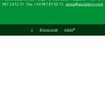
987 24 52 31 · Fax: +34 987 87 60 12 ·
asaja@asajaleon.com
®
|
|
© Aviso Legal
|
Xolido
|