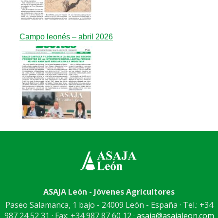
Campo leonés – abril 2026
ASAJA León - Jóvenes Agricultores
Paseo Salamanca, 1 bajo - 24009 León - España · Tel.: +34
987 24 52 31 · Fax: +34 987 87 60 12 ·
asaja@asajaleon.com