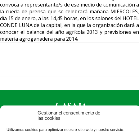
convoca a representante/s de ese medio de comunicación a
la rueda de prensa que se celebrará mañana MIERCOLES,
día 15 de enero, a las 14,45 horas, en los salones del HOTEL
CONDE LUNA de la capital, en la que la organización dará a
conocer el balance del año agrícola 2013 y previsiones en
materia agroganadera para 2014.
Gestionar el consentimiento de
las cookies
ASAJA León - Jóvenes Agricultores
Utilizamos cookies para optimizar nuestro sitio web y nuestro servicio.
Paseo Salamanca, 1 bajo - 24009 León - España · Tel.: +34