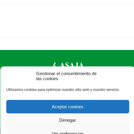
Gestionar el consentimiento de
las cookies
ASAJA León - Jóvenes Agricultores
Utilizamos cookies para optimizar nuestro sitio web y nuestro servicio.
Paseo Salamanca, 1 bajo - 24009 León - España · Tel.: +34
987 24 52 31 · Fax: +34 987 87 60 12 ·
asaja@asajaleon.com
Aceptar cookies
Denegar
Ver preferencias
®