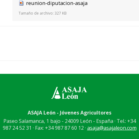
reunion-diputacion-asaja
Tamaño de archivo:
327 KB
ASAJA León - Jóvenes Agricultores
Paseo Salamanca, 1 bajo - 24009 León - España · Tel.: +34
987 24 52 31 · Fax: +34 987 87 60 12 ·
asaja@asajaleon.com