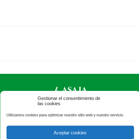
Gestionar el consentimiento de
las cookies
ASAJA León - Jóvenes Agricultores
Utilizamos cookies para optimizar nuestro sitio web y nuestro servicio.
Paseo Salamanca, 1 bajo - 24009 León - España · Tel.: +34
987 24 52 31 · Fax: +34 987 87 60 12 ·
asaja@asajaleon.com
Aceptar cookies