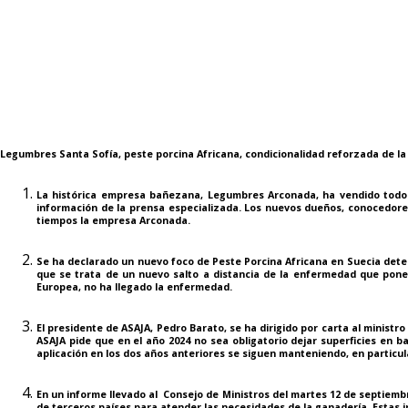
Legumbres Santa Sofía, peste porcina Africana, condicionalidad reforzada de la
La histórica empresa bañezana, Legumbres Arconada, ha vendido todos 
información de la prensa especializada. Los nuevos dueños, conocedores
tiempos la empresa Arconada.
Se ha declarado un nuevo foco de
Peste Porcina Africana
en Suecia detec
que se trata de un nuevo salto a distancia de la enfermedad que pone 
Europea, no ha llegado la enfermedad.
El presidente de ASAJA, Pedro Barato, se ha dirigido por carta al ministro
ASAJA pide que en el año 2024 no sea obligatorio dejar superficies en ba
aplicación en los dos años anteriores se siguen manteniendo, en particula
En un informe llevado al Consejo de Ministros del martes 12 de septiembr
de terceros países
para atender las necesidades de la ganadería. Estas i