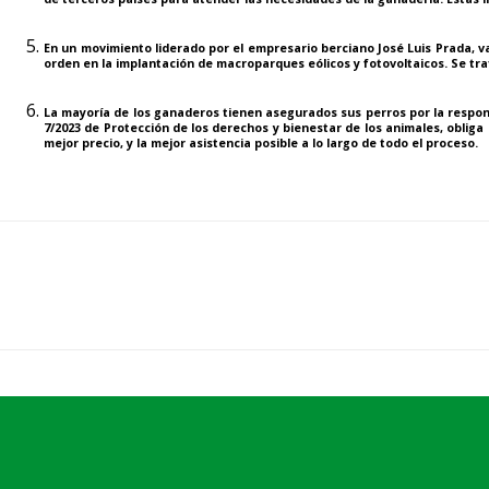
En un movimiento liderado por el empresario berciano José Luis Prada, va
orden en la implantación de macroparques eólicos y fotovoltaicos. Se trata
La mayoría de los ganaderos tienen asegurados sus perros por la responsa
7/2023 de Protección de los derechos y bienestar de los animales
, oblig
mejor precio, y la mejor asistencia posible a lo largo de todo el proceso.