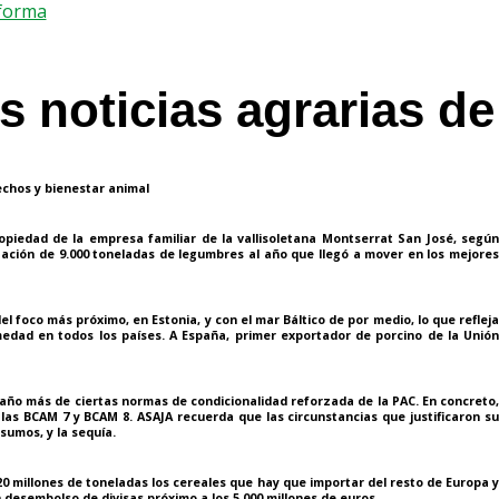
forma
s noticias agrarias d
echos y bienestar animal
ropiedad de la empresa familiar de la vallisoletana Montserrat San José, segú
zación de 9.000 toneladas de legumbres al año que llegó a mover en los mejores
l foco más próximo, en Estonia, y con el mar Báltico de por medio, lo que reflej
medad en todos los países. A España, primer exportador de porcino de la Unión
año más de ciertas normas de condicionalidad reforzada de la PAC
. En concreto
n las BCAM 7 y BCAM 8. ASAJA recuerda que las circunstancias que justificaron su
sumos, y la sequía.
20 millones de toneladas los cereales que hay que importar del resto de Europa 
desembolso de divisas próximo a los 5.000 millones de euros.