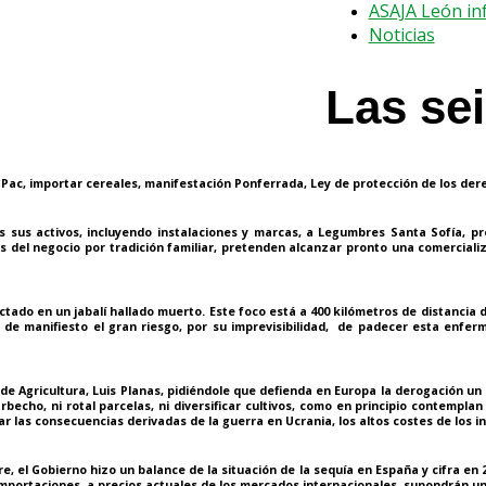
ASAJA León in
Noticias
Las sei
 Pac, importar cereales, manifestación Ponferrada, Ley de protección de los der
sus activos, incluyendo instalaciones y marcas, a
Legumbres Santa Sofía
, p
 del negocio por tradición familiar, pretenden alcanzar pronto una comerciali
tado en un jabalí hallado muerto. Este foco está a 400 kilómetros de distancia de
de manifiesto el gran riesgo, por su imprevisibilidad, de padecer esta enfer
 de Agricultura, Luis Planas, pidiéndole que defienda en Europa la
derogación un 
rbecho, ni rotal parcelas, ni diversificar cultivos, como en principio contempla
r las consecuencias derivadas de la guerra en Ucrania, los altos costes de los in
e, el Gobierno hizo un balance de la situación de la sequía en España y cifra en
mportaciones, a precios actuales de los mercados internacionales, supondrán un 