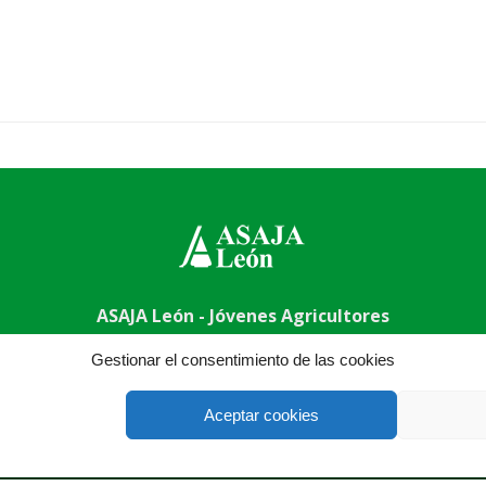
ASAJA León - Jóvenes Agricultores
009 León - España · Tel.: +34 987 24 52 31 · Fax: +34 987 87 
Gestionar el consentimiento de las cookies
Aceptar cookies
®
|
|
© Aviso Legal
|
Xolido
|