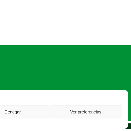
60 12 ·
asaja@asajaleon.com
Denegar
Ver preferencias