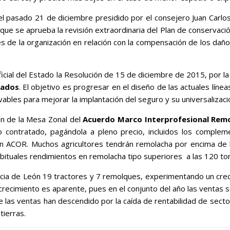
el pasado 21 de diciembre presidido por el consejero Juan Carl
ue se aprueba la revisión extraordinaria del Plan de conservación
 de la organización en relación con la compensación de los daños
cial del Estado la Resolución de 15 de diciembre de 2015, por l
nados
. El objetivo es progresar en el diseño de las actuales línea
ables para mejorar la implantación del seguro y su universalizaci
 de la Mesa Zonal del
Acuerdo Marco Interprofesional Rem
o contratado, pagándola a pleno precio, incluidos los comple
n ACOR. Muchos agricultores tendrán remolacha por encima de l
bituales rendimientos en remolacha tipo superiores a las 120 to
ia de León 19 tractores y 7 remolques, experimentando un crec
crecimiento es aparente, pues en el conjunto del año las ventas
 las ventas han descendido por la caída de rentabilidad de secto
tierras.