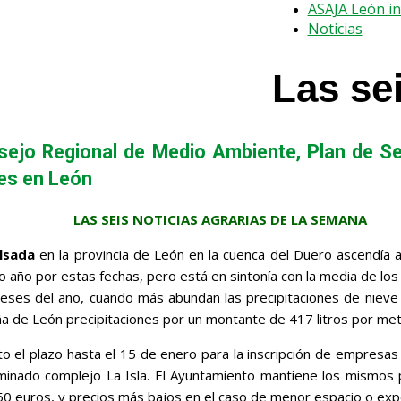
ASAJA León i
Noticias
Las se
sejo Regional de Medio Ambiente, Plan de 
res en León
LAS SEIS NOTICIAS AGRARIAS DE LA SEMANA
lsada
en la provincia de León en la cuenca del Duero ascendía
do año por estas fechas, pero está en sintonía con la media de lo
ses del año, cuando más abundan las precipitaciones de nieve y 
aña de León precipitaciones por un montante de 417 litros por me
o el plazo hasta el 15 de enero para la inscripción de empresas
minado complejo La Isla. El Ayuntamiento mantiene los mismos 
50 euros, y precios más bajos en el caso de menor espacio o expo