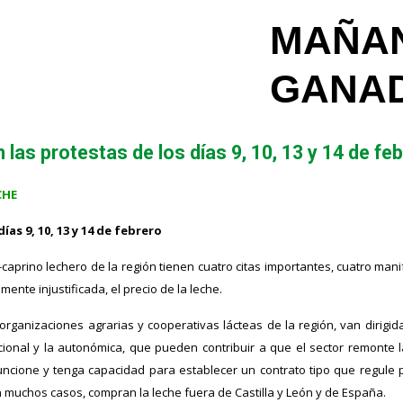
MAÑAN
GANAD
 las protestas de los días 9, 10, 13 y 14 de fe
CHE
días 9, 10, 13 y 14 de febrero
aprino lechero de la región tienen cuatro citas importantes, cuatro man
ente injustificada, el precio de la leche.
ganizaciones agrarias y cooperativas lácteas de la región, van dirigida
cional y la autonómica, que pueden contribuir a que el sector remonte l
ncione y tenga capacidad para establecer un contrato tipo que regule p
n muchos casos, compran la leche fuera de Castilla y León y de España.