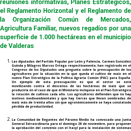
reuniones informativas,
Planes Estratégicos
el Reglamento Horizontal y el Reglamento de
la Organización Común de Mercados,
Agricultura Familiar, nuevos regadíos por una
superficie de 1.000 hectáreas en el municipio
de Valderas
Las diputadas del Partido Popular por León y Palencia,
Carmen Gonzále
Guinda
y
Milagros Marcos Ortega
respectivamente, han registrado en e
Congreso de los Diputados una pregunta sobre la preocupación de los
agricultores por la situación en la que queda el cultivo de maíz en el
nuevo Plan Estratégico de la Política Agraria Común (PAC) para España.
Un ejemplo de esta preocupación es que el sector se está
movilizando
contra el descenso de las hectáreas de maíz
que s
produciría en el caso de que el Ministerio incluyese en el Plan Estratégico
la rotación de cultivos cada año. Los agricultores defienden que no hay
motivos medioambientales y que hay tierras que llevan sembradas de
maíz más de treinta años sin que agronómicamente se haya constatado
pérdida de productividad.
La
Comunidad de Regantes del Páramo Medio
ha convocado una Junt
General Extraordinaria para el domingo 28 de noviembre, para proponer
la aprobación del convenio con el Itacyl para la instalación de sistemas