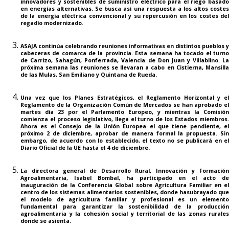
innovadores y sostenibles de suministro eléctrico para el riego basado
en energías alternativas. Se busca así una respuesta a los altos costes
de la energía eléctrica convencional y su repercusión en los costes del
regadío modernizado.
ASAJA continúa celebrando
reuniones informativas
en distintos pueblos y
cabeceras de comarca de la provincia. Esta semana ha tocado el turno
de Carrizo, Sahagún, Ponferrada, Valencia de Don Juan y Villablino. La
próxima semana las reuniones se llevaran a cabo en Cistierna, Mansilla
de las Mulas, San Emiliano y Quintana de Rueda.
Una vez que los
Planes Estratégicos, el Reglamento Horizontal y e
Reglamento de la Organización Común de Mercados
se han aprobado e
martes día 23 por el Parlamento Europeo, y mientras la Comisión
comienza el proceso legislativo, llega el turno de los Estados miembros.
Ahora es el Consejo de la Unión Europea el que tiene pendiente, el
próximo 2 de diciembre, aprobar de manera formal la propuesta. Sin
embargo, de acuerdo con lo establecido, el texto no se publicará en el
Diario Oficial de la UE hasta el 4 de diciembre.
La directora general de Desarrollo Rural, Innovación y Formación
Agroalimentaria, Isabel Bombal, ha participado en el acto de
inauguración de la Conferencia Global sobre
Agricultura Familiar
en e
centro de los sistemas alimentarios sostenibles, donde hasubrayado que
el modelo de agricultura familiar y profesional es un elemento
fundamental para garantizar la sostenibilidad de la producción
agroalimentaria y la cohesión social y territorial de las zonas rurales
donde se asienta.