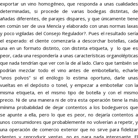
exportar un vino homogéneo, que responda a unas cualidades
determinadas, si procede de varias bodegas distintas, de
añadas diferentes, de parajes dispares, y que únicamente tiene
en común ser de uva Mencía y elaborado con unas normas laxas
y poco vigiladas del Consejo Regulador?. Pues el resultado sería
el esperado: el cliente comenzaría a descorchar botellas, cada
una en un formato distinto, con distinta etiqueta, y lo que es
peor, cada una respondería a unas características organolépticas
que nada tendrían que ver con la de al lado. Claro que también se
podrían mezclar todo el vino antes de embotellarlo, echarle
“unos polvos” si el enólogo lo estima oportuno, darle unas
vueltas en el depósito o tonel, y empezar a embotellar con la
misma etiqueta, en el mismo tipo de botella y con el mismo
precio. Ni de una manera ni de otra esta operación tiene la más
mínima probabilidad de dejar contentos a los bodegueros que
se apunte a ella, pero lo que es peor, no dejaría contentos a
unos consumidores que probablemente no volverían a repetir, y
una operación de comercio exterior que no sirve para fidelizar
clientes y reproducir ventas, no es para nada interesante. El