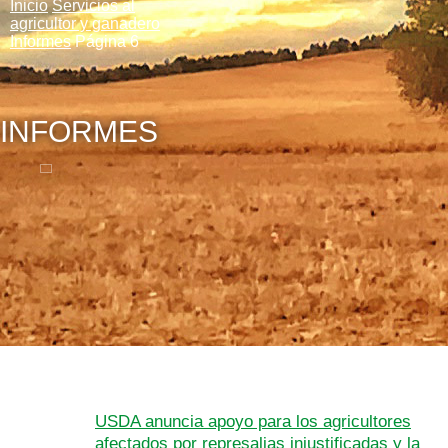
Inicio
Servicios al
agricultor y ganadero
Informes
Página 6
INFORMES
USDA anuncia apoyo para los agricultores
afectados por represalias injustificadas y la