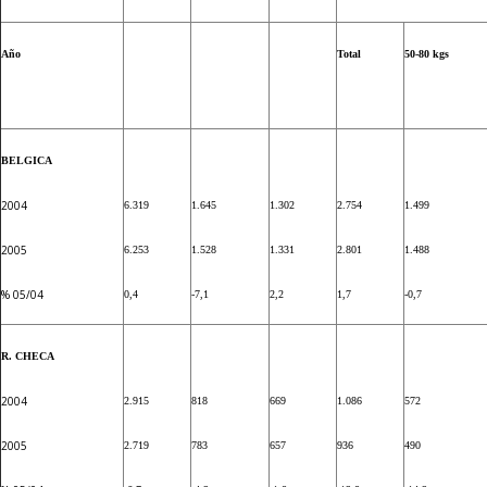
Año
Total
50-80 kgs
BELGICA
2004
6.319
1.645
1.302
2.754
1.499
2005
6.253
1.528
1.331
2.801
1.488
% 05/04
0,4
-7,1
2,2
1,7
-0,7
R. CHECA
2004
2.915
818
669
1.086
572
2005
2.719
783
657
936
490