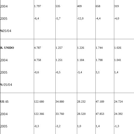
2004
1.797
535
409
658
319
2005
-6,4
-5,7
-12,0
-4,4
-4,0
%05/04
R. UNIDO
4.787
1.257
1.226
1.744
1.026
2004
4.758
1.251
1.184
1.798
1.041
2005
-0,6
-0,5
-3,4
3,1
1,4
% 05/04
UE-15
122.680
34.880
28.232
47.189
24.724
2004
122.366
33.760
28.520
47.853
24.392
2005
-0,3
-3,2
1,0
1,4
-1,3