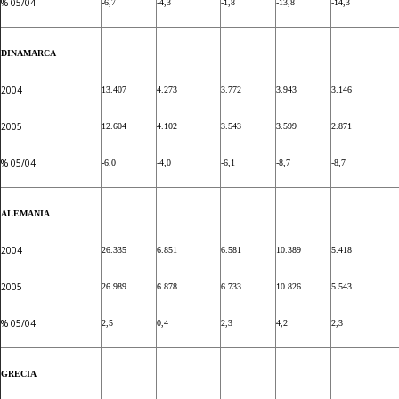
% 05/04
-6,7
-4,3
-1,8
-13,8
-14,3
DINAMARCA
2004
13.407
4.273
3.772
3.943
3.146
2005
12.604
4.102
3.543
3.599
2.871
% 05/04
-6,0
-4,0
-6,1
-8,7
-8,7
ALEMANIA
2004
26.335
6.851
6.581
10.389
5.418
2005
26.989
6.878
6.733
10.826
5.543
% 05/04
2,5
0,4
2,3
4,2
2,3
GRECIA