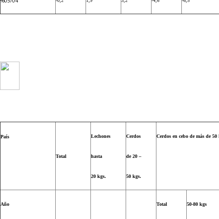
%05/04
-0,2
1,9
3,2
-4,6
-6,5
Lechones
Cerdos
Cerdos en cebo de más de 50 
País
Total
hasta
de 20 –
20 kgs.
50 kgs.
Año
Total
50-80 kgs