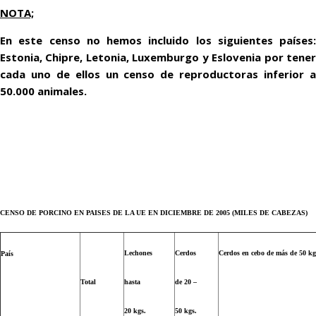
NOTA;
En este censo no hemos incluido los siguientes países:
Estonia, Chipre, Letonia, Luxemburgo y Eslovenia por tener
cada uno de ellos un censo de reproductoras inferior a
50.000 animales.
CENSO DE PORCINO EN PAISES DE LA UE EN DICIEMBRE DE 2005 (MILES DE CABEZAS)
Lechones
Cerdos
Cerdos en cebo de más de 50 kg
País
Total
hasta
de 20 –
20 kgs.
50 kgs.