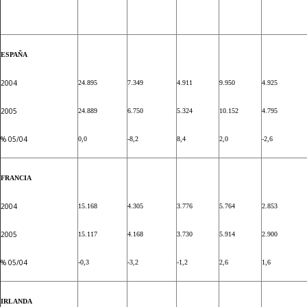
ESPAÑA
2004
24.895
7.349
4.911
9.950
4.925
2005
24.889
6.750
5.324
10.152
4.795
% 05/04
0,0
-8,2
8,4
2,0
-2,6
FRANCIA
2004
15.168
4.305
3.776
5.764
2.853
2005
15.117
4.168
3.730
5.914
2.900
% 05/04
-0,3
-3,2
-1,2
2,6
1,6
IRLANDA