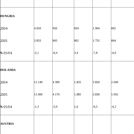
HUNGRIA
2004
4.059
920
834
1.904
692
2005
3.853
843
862
1.755
664
% 05/04
-5,1
-8,4
3,4
-7,8
-4,0
HOLANDA
2004
11.140
4.300
1.855
3.850
2.040
2005
11.000
4.170
1.885
3.830
1.955
% 05/04
-1,3
-3,0
1,6
-0,5
-4,2
AUSTRIA