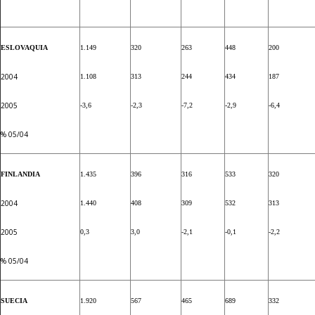
ESLOVAQUIA
1.149
320
263
448
200
2004
1.108
313
244
434
187
2005
-3,6
-2,3
-7,2
-2,9
-6,4
% 05/04
FINLANDIA
1.435
396
316
533
320
2004
1.440
408
309
532
313
2005
0,3
3,0
-2,1
-0,1
-2,2
% 05/04
SUECIA
1.920
567
465
689
332