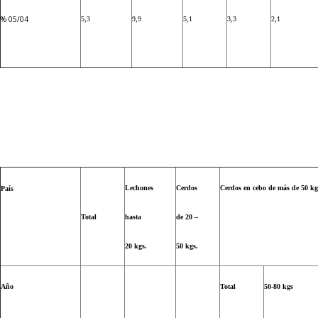
% 05/04
5,3
9,9
5,1
3,3
2,1
Lechones
Cerdos
Cerdos en cebo de más de 50 kg
País
Total
hasta
de 20 –
20 kgs.
50 kgs.
Año
Total
50-80 kgs