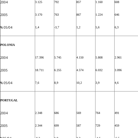
2004
3.125
792
857
1.160
608
2005
3.170
763
867
1.224
646
% 05/04
1,4
-3,7
1,2
5,6
6,3
POLONIA
2004
17.396
5.745
4.150
5.808
2.961
2005
18.711
6.255
4.574
6.032
3.096
% 05/04
7,6
8,9
10,2
3,9
4,6
PORTUGAL
2004
2.348
686
569
764
491
2005
2.344
699
587
729
459