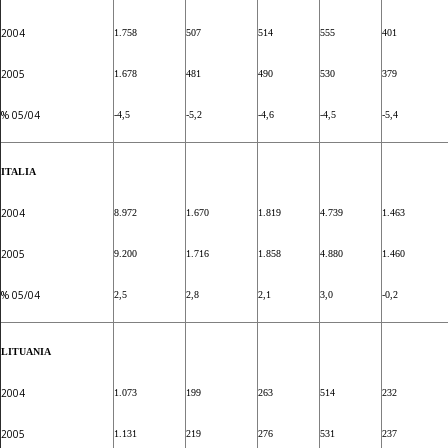
2004
1.758
507
514
555
401
2005
1.678
481
490
530
379
% 05/04
-4,5
-5,2
-4,6
-4,5
-5,4
ITALIA
2004
8.972
1.670
1.819
4.739
1.463
2005
9.200
1.716
1.858
4.880
1.460
% 05/04
2,5
2,8
2,1
3,0
-0,2
LITUANIA
2004
1.073
199
263
514
232
2005
1.131
219
276
531
237