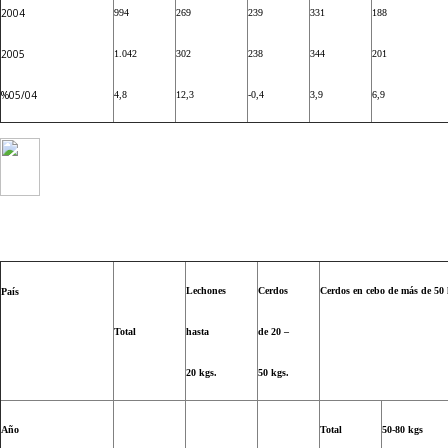
2004
994
269
239
331
188
2005
1.042
302
238
344
201
%05/04
4,8
12,3
-0,4
3,9
6,9
Lechones
Cerdos
Cerdos en cebo de más de 50 
País
Total
hasta
de 20 –
20 kgs.
50 kgs.
Año
Total
50-80 kgs