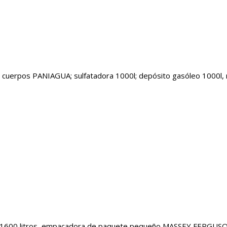
 cuerpos PANIAGUA; sulfatadora 1000l; depósito gasóleo 1000l, 
 de 1600 litros, empacadora de paquete pequeño MASSEY FERGUSO