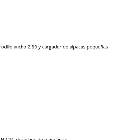
rodillo ancho 2,80 y cargador de alpacas pequeñas
N 124; derechos de pago único.