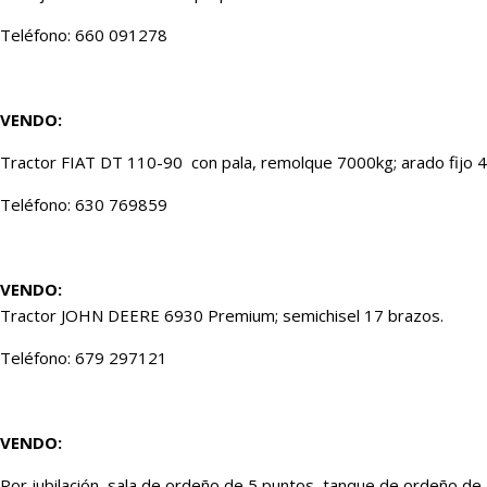
Teléfono: 660 091278
VENDO:
Tractor FIAT DT 110-90 con pala, remolque 7000kg; arado fijo 4
Teléfono: 630 769859
VENDO:
Tractor JOHN DEERE 6930 Premium; semichisel 17 brazos.
Teléfono: 679 297121
VENDO:
Por jubilación, sala de ordeño de 5 puntos, tanque de ordeño