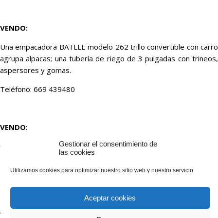
VENDO:
Una empacadora BATLLE modelo 262 trillo convertible con carro
agrupa alpacas; una tubería de riego de 3 pulgadas con trineos,
aspersores y gomas.
Teléfono: 669 439480
VENDO
:
Gestionar el consentimiento de
Casa de pueblo en Toral de los Guzmanes a 8 km de Valencia de
las cookies
Don Juan.
Utilizamos cookies para optimizar nuestro sitio web y nuestro servicio.
Teléfono: 630 582325
Aceptar cookies
VENDO
: