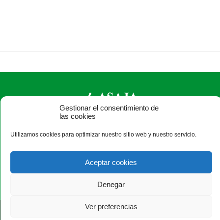
Gestionar el consentimiento de
las cookies
ASAJA León - Jóvenes Agricultores
Utilizamos cookies para optimizar nuestro sitio web y nuestro servicio.
Paseo Salamanca, 1 bajo - 24009 León - España · Tel.: +34
987 24 52 31 · Fax: +34 987 87 60 12 ·
asaja@asajaleon.com
Aceptar cookies
Denegar
Ver preferencias
®
|
|
© Aviso Legal
|
Xolido
|