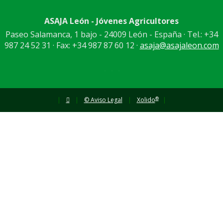
ASAJA León - Jóvenes Agricultores
Paseo Salamanca, 1 bajo - 24009 León - España · Tel.: +34
987 24 52 31 · Fax: +34 987 87 60 12 ·
asaja@asajaleon.com
®
|
|
© Aviso Legal
|
Xolido
|