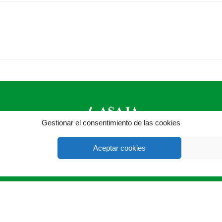
Gestionar el consentimiento de las cookies
ASAJA León - Jóvenes Agricultores
Aceptar cookies
009 León - España · Tel.: +34 987 24 52 31 · Fax: +34 987 87 
®
|
|
© Aviso Legal
|
Xolido
|