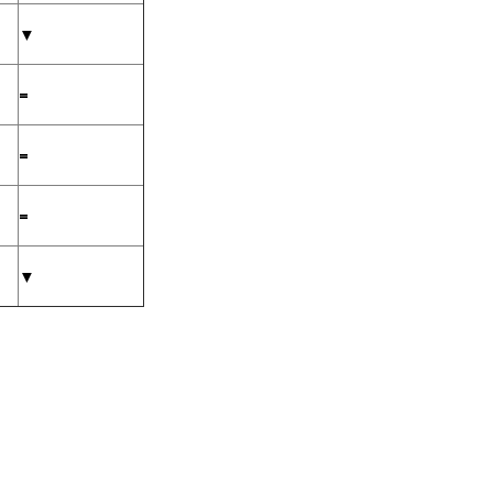
▼
=
=
=
▼