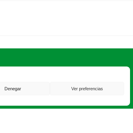
Denegar
Ver preferencias
60 12 ·
asaja@asajaleon.com