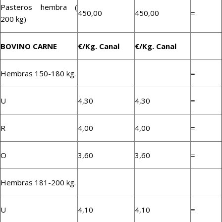
Pasteros hembra (
450,00
450,00
=
200 kg)
BOVINO CARNE
€/Kg. Canal
€/Kg. Canal
Hembras 150-180 kg.
=
U
4,30
4,30
=
R
4,00
4,00
=
O
3,60
3,60
=
Hembras 181-200 kg.
U
4,10
4,10
=