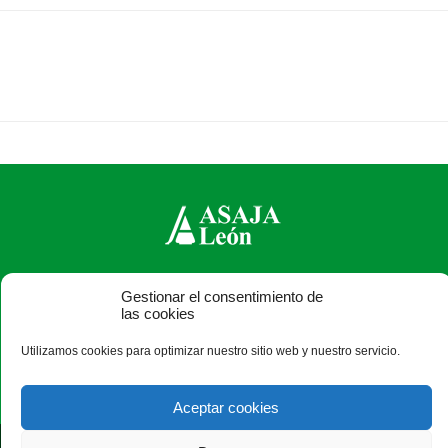
ASAJA León - Jóvenes Agricultores
Gestionar el consentimiento de
las cookies
Paseo Salamanca, 1 bajo - 24009 León - España · Tel.: +34
987 24 52 31 · Fax: +34 987 87 60 12 ·
asaja@asajaleon.com
Utilizamos cookies para optimizar nuestro sitio web y nuestro servicio.
Aceptar cookies
®
|
|
© Aviso Legal
|
Xolido
|