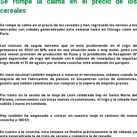
Se rompe la calma en el precio de los
cereales
Se rompe la calma en el precio de los cereales y han regresado los nervios a los
mercados con subidas generalizadas esta semana tanto en Chicago como en
París.
Las noticias de sequía extrema que se está produciendo en el trigo de
primavera en EEUU (el 63% está en una situación mala o muy mala), junto con
una menor previsión de producción de Rusia y la prohibición de Kazajistán (8º
país exportador de trigo del mundo con 8 millones de toneladas) de exportar
trigo desde el 15 de agosto por la mala cosecha, está animando los parques.
En clave nacional también empieza a notarse el nerviosismo, máxime cuando la
mayoría de los fabricantes de piensos se encuentran cortos de existencias,
puesto que habían ralentizado sus compras a la espera de mejores precios.
Por tanto en la sesión de la lonja de León celebrada hoy en Santa Maria del
Páramo, consecuentes con estas nuevas circunstancias, el trigo y la cebada han
subido 2 euros en tonelada.
Hoy también ha empezado a cotizar en nuestra lonja el centeno de nueva
cosecha a 180 €/t.
En cuanto a la cosecha, esta semana se finaliza prácticamente la de cebada, ya
está generalizada la de trigo de secano y comienza la de regadío.