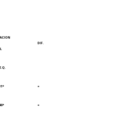
ACION
DIF.
L
E.Q.
1*
=
6*
=