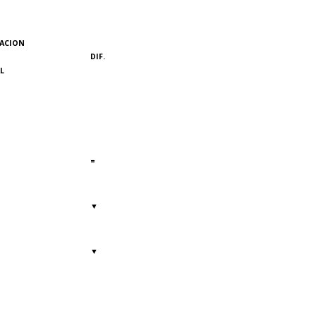
ACION
DIF.
L
=
▼
▼