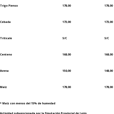
Trigo Pienso
178,00
178,00
Cebada
173,00
173,00
Triticale
S/C
S/C
Centeno
168,00
168,00
Avena
150,00
148,00
Maíz
178,00
178,00
* Maíz con menos del 15% de humedad
Actividad subvencionada por la Diputación Provincial de León.