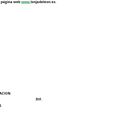
la página web
www.
lonjadeleon.es.
ACION
DIF.
L