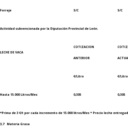
Forraje
S/C
S/C
Actividad subvencionada por la Diputación Provincial de León.
COTIZACION
COTIZ
LECHE DE VACA
ANTERIOR
ACTUA
€/Litro
€/Litro
Hasta 15.000 Litros/Mes
0,305
0,305
*Prima de 3 €/t por cada incremento de 15.000 litros/Mes * Precio leche entregad
3,7 Materia Grasa