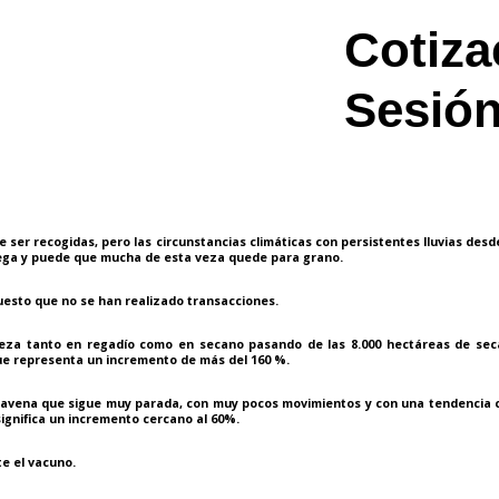
Cotiza
Sesión
 ser recogidas, pero las circunstancias climáticas con persistentes lluvias desd
 siega y puede que mucha de esta veza quede para grano.
puesto que no se han realizado transacciones.
e veza tanto en regadío como en secano pasando de las 8.000 hectáreas de sec
que representa un incremento de más del 160 %.
la avena que sigue muy parada, con muy pocos movimientos y con una tendencia c
ignifica un incremento cercano al 60%.
te el vacuno.