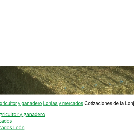
agricultor y ganadero
Lonjas y mercados
Cotizaciones de la Lon
agricultor y ganadero
cados
cados León