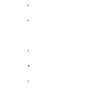
=
=
=
▼
=