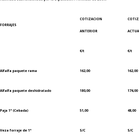
COTIZACION
COTIZ
FORRAJES
ANTERIOR
ACTUA
€/t
€/t
Alfalfa paquete rama
162,00
162,00
Alfalfa paquete deshidratado
180,00
174,00
Paja 1ª (Cebada)
51,00
48,00
Veza forraje de 1ª
S/C
S/C