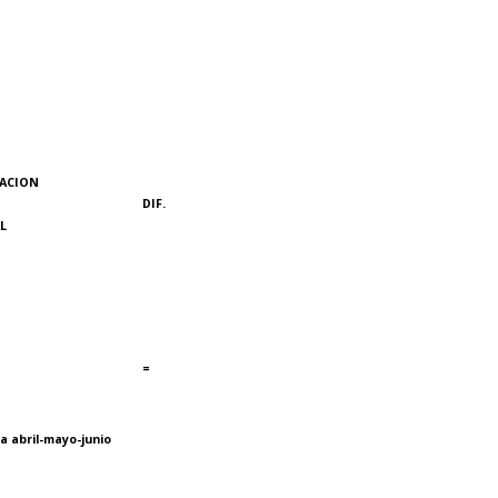
ACION
DIF.
L
=
a abril-mayo-junio