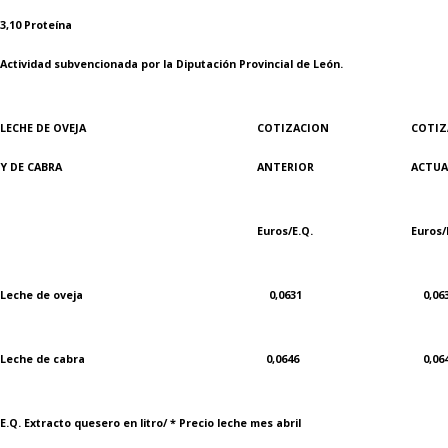
3,10 Proteína
Actividad subvencionada por la Diputación Provincial de León.
LECHE DE OVEJA
COTIZACION
COTIZ
Y DE CABRA
ANTERIOR
ACTUA
Euros/E.Q.
Euros/
Leche de oveja
0,0631
0,063
Leche de cabra
0,0646
0,064
E.Q. Extracto quesero en litro/ * Precio leche mes abril