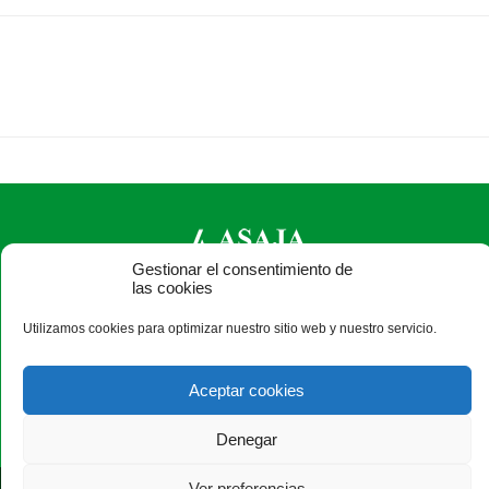
Gestionar el consentimiento de
las cookies
ASAJA León - Jóvenes Agricultores
Utilizamos cookies para optimizar nuestro sitio web y nuestro servicio.
Paseo Salamanca, 1 bajo - 24009 León - España · Tel.: +34
987 24 52 31 · Fax: +34 987 87 60 12 ·
asaja@asajaleon.com
Aceptar cookies
Denegar
Ver preferencias
®