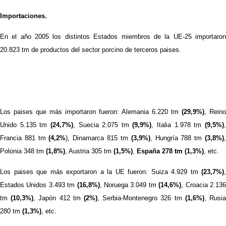
Importaciones.
En el año 2005 los distintos Estados miembros de la UE-25 importaron
20.823 tm de productos del sector porcino de terceros paises.
Los paises que más importaron fueron: Alemania 6.220 tm
(29,9%)
, Reino
Unido 5.135 tm
(24,7%)
, Suecia 2.075 tm
(9,9%)
, Italia 1.978 tm
(9,5%)
Francia 881 tm
(4,2%
), Dinamarca 815 tm
(3,9%)
, Hungría 788 tm
(3,8%)
Polonia 348 tm
(1,8%)
, Austria 305 tm
(1,5%)
,
España 278 tm (1,3%)
, etc.
Los paises que más exportaron a la UE fueron: Suiza 4.929 tm
(23,7%)
,
Estados Unidos 3.493 tm
(16,8%)
, Noruega 3.049 tm
(14,6%)
, Croacia 2.13
tm
(10,3%)
, Japón 412 tm
(2%)
, Serbia-Montenegro 326 tm
(1,6%)
, Rusi
280 tm
(1,3%)
, etc.