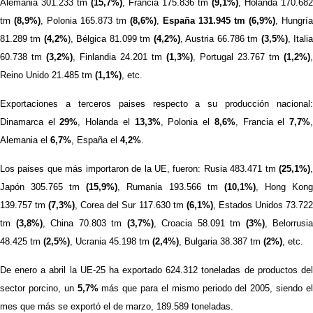
Alemania 301.233 tm
(15,7%)
, Francia 175.836 tm
(9,1%)
, Holanda 170.682
tm
(8,9%)
, Polonia 165.873 tm
(8,6%)
,
España 131.945 tm (6,9%)
, Hungría
81.289 tm
(4,2%
), Bélgica 81.099 tm
(4,2%)
, Austria 66.786 tm
(3,5%)
, Itali
60.738 tm
(3,2%)
, Finlandia 24.201 tm
(1,3%)
, Portugal 23.767 tm
(1,2%)
,
Reino Unido 21.485 tm
(1,1%)
, etc.
Exportaciones a terceros paises respecto a su producción nacional:
Dinamarca el
29%
, Holanda el
13,3%
, Polonia el
8,6%
, Francia el
7,7%
Alemania el
6,7%
, España el
4,2%
.
Los paises que más importaron de la UE, fueron: Rusia 483.471 tm
(25,1%)
,
Japón 305.765 tm
(15,9%)
, Rumania 193.566 tm
(10,1%)
, Hong Kon
139.757 tm
(7,3%)
, Corea del Sur 117.630 tm
(6,1%)
, Estados Unidos 73.72
tm
(3,8%)
, China 70.803 tm
(3,7%)
, Croacia 58.091 tm
(3%)
, Belorrusia
48.425 tm
(2,5%)
, Ucrania 45.198 tm
(2,4%)
, Bulgaria 38.387 tm
(2%)
, etc.
De enero a abril la UE-25 ha exportado 624.312 toneladas de productos del
sector porcino, un
5,7%
más que para el mismo periodo del 2005, siendo e
mes que más se exportó el de marzo, 189.589 toneladas.