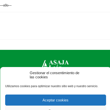
—o0o—
Gestionar el consentimiento de
las cookies
ASAJA León - Jóvenes Agricultores
Paseo Salamanca, 1 bajo - 24009 León - España · Tel.: +34
Utilizamos cookies para optimizar nuestro sitio web y nuestro servicio.
987 24 52 31 · Fax: +34 987 87 60 12 ·
asaja@asajaleon.com
Aceptar cookies