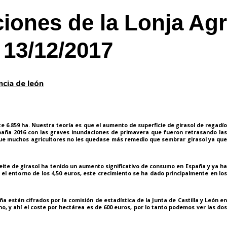
ciones de la Lonja Ag
 13/12/2017
ncia de león
859 ha. Nuestra teoría es que el aumento de superficie de girasol de regadío
aña 2016 con las graves inundaciones de primavera que fueron retrasando las
o que muchos agricultores no les quedase más remedio que sembrar girasol ya que
e de girasol ha tenido un aumento significativo de consumo en España y ya ha
 el entorno de los 4,50 euros, este crecimiento se ha dado principalmente en los
stán cifrados por la comisión de estadística de la Junta de Castilla y León en
cho, y ahí el coste por hectárea es de 600 euros, por lo tanto podemos ver las dos