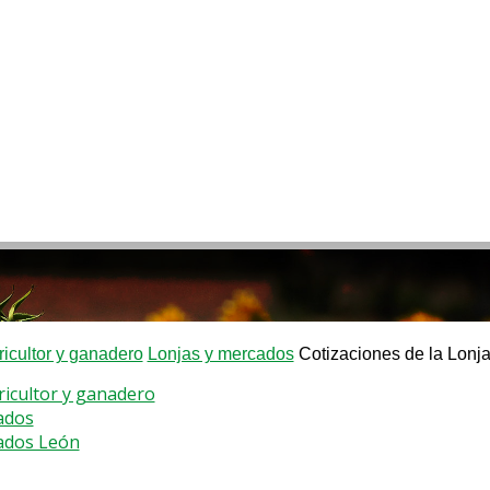
ricultor y ganadero
Lonjas y mercados
Cotizaciones de la Lonj
gricultor y ganadero
ados
ados León