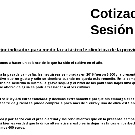
Cotiza
Sesión
ejor indicador para medir la catástrofe climática de la provi
os a hacer un balance de lo que ha sido el cultivo en el año.
sada campaña, las hectáreas sembradas en 2016 fueron 5.600 y la presente 6.
tivo que no gusta y sólo se siembra cuando no queda más remedio. En la camp
año ha ocurrido lo mismo, la grave sequía y el nivel de los pantanos bajos hiz
 ahorro de agua se podría trasladar a otros cultivos.
10 y 320 euros tonelada; y decimos extrañamente porque sin embargo el aceit
 aceite de girasol se puede comprar a poco más de 1 euro y uno de oliva está en
por tanto con el precio actual y los rendimientos que en la presente campaña e
si bien es verdad que la única alternativa a esto sería dejar las fincas en barbe
mos 600 euros.