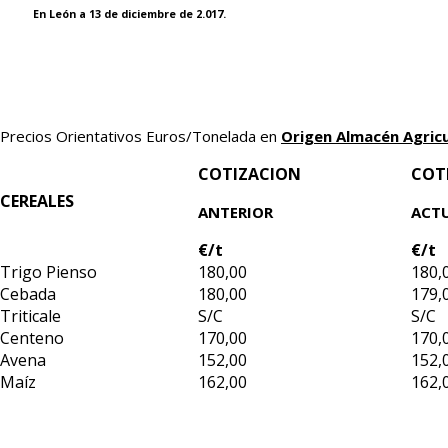
En León a 13 de diciembre de 2.017.
Precios Orientativos Euros/Tonelada en
Origen Almacén Agric
COTIZACION
COT
CEREALES
ANTERIOR
ACT
€/t
€/t
Trigo Pienso
180,00
180,
Cebada
180,00
179,
Triticale
S/C
S/C
Centeno
170,00
170,
Avena
152,00
152,
Maíz
162,00
162,