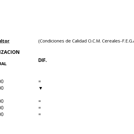
ultor
(Condiciones de Calidad O.C.M. Cereales-F.E.G.A.
IZACION
DIF.
UAL
00
=
00
▼
00
=
00
=
00
=