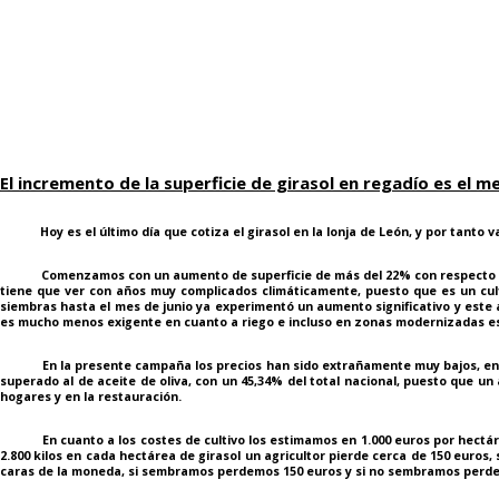
El incremento de la superficie de girasol en regadío es el m
Hoy es el último día que cotiza el girasol en la lonja de León, y por tanto vam
Comenzamos con un aumento de superficie de más del 22% con respecto a la pa
tiene que ver con años muy complicados climáticamente, puesto que es un cul
siembras hasta el mes de junio ya experimentó un aumento significativo y este 
es mucho menos exigente en cuanto a riego e incluso en zonas modernizadas ese
En la presente campaña los precios han sido extrañamente muy bajos, entre 3
superado al de aceite de oliva, con un 45,34% del total nacional, puesto que un
hogares y en la restauración.
En cuanto a los costes de cultivo los estimamos en 1.000 euros por hectárea y 
2.800 kilos en cada hectárea de girasol un agricultor pierde cerca de 150 euros, 
caras de la moneda, si sembramos perdemos 150 euros y si no sembramos perde