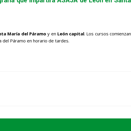
graria que impartirá ASAJA de León en Santa
nta María del Páramo
y en
León capital
. Los cursos comienza
a del Páramo en horario de tardes.