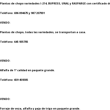
Plantas de chopo variedades I-214, BUPRESS, UNAL y RASPARGE con certificado de
Teléfono: 696 894675 y 987 207931
VENDO:
Plantas de chopo, todas las variedades, se transportan a casa.
Teléfono: 645 935705
VENDO:
Alfalfa de 1º calidad en paquete grande.
Teléfono: 659 459385
VENDO:
Forraje de veza, alfalfa y paja de trigo en paquete grande.