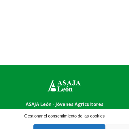
ASAJA León - Jóvenes Agricultores
009 León - España · Tel.: +34 987 24 52 31 · Fax: +34 987 87 
Gestionar el consentimiento de las cookies