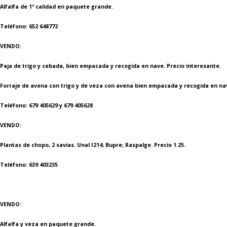
Alfalfa de 1º calidad en paquete grande.
Teléfono: 652 648772
VENDO:
Paja de trigo y cebada, bien empacada y recogida en nave. Precio interesante.
Forraje de avena con trigo y de veza con avena bien empacada y recogida en nav
Teléfono: 679 405629 y 679 405628
VENDO:
Plantas de chopo, 2 savias. Unal I214; Bupre; Raspalge. Precio 1.25.
Teléfono: 639 403235
VENDO:
Alfalfa y veza en paquete grande.