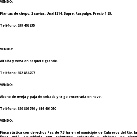
VENDO:
Plantas de chopo, 2 savias. Unal I214; Bupre; Raspalge. Precio 1.25.
Teléfono: 639 403235
VENDO:
Alfalfa y veza en paquete grande.
Teléfono: 652 856707
VENDO:
Abono de oveja y paja de cebada y trigo encerrada en nave.
Teléfono: 629 801769 y 616 401050
VENDO:
Finca rústica con derechos Pac de 7,3 ha en el municipio de Cabreros del Rio, la
finca está amueblada con cobertura enterrada y sistema de riego