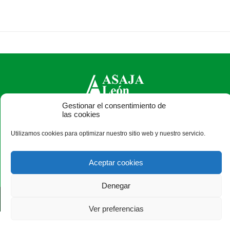
Gestionar el consentimiento de
las cookies
ASAJA León - Jóvenes Agricultores
Paseo Salamanca, 1 bajo - 24009 León - España · Tel.: +34
Utilizamos cookies para optimizar nuestro sitio web y nuestro servicio.
987 24 52 31 · Fax: +34 987 87 60 12 ·
asaja@asajaleon.com
Aceptar cookies
Denegar
®
|
|
© Aviso Legal
|
Xolido
|
Ver preferencias