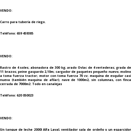
VENDO:
Carro para tubería de riego.
Teléfono: 659 459385
VENDO:
Rastro de 4 soles; abonadora de 300 kg; arado Ovlac de 4 vertederas; grada de
11 brazos; peine gaspardo 2,10m; cargador de paquetes pequeño nuevo; molino
a toma fuerza tractor; motor con toma fuerza 70 cv; maquina de esquilar casi
nueva (también maquina de afilar); nave de 1000m2, sin columnas, con finca
cerrada de 7000m2. Todo en canalejas
Teléfono: 620 050023
VENDO:
Un tanque de leche 2000l Alfa Laval; ventilador sala de ordeño y un esparcidor