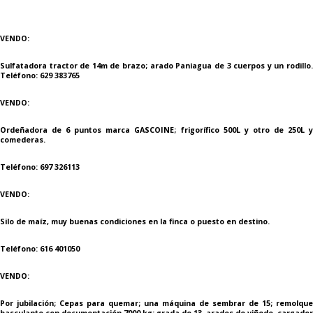
VENDO:
Sulfatadora tractor de 14m de brazo; arado Paniagua de 3 cuerpos y un rodillo.
Teléfono: 629 383765
VENDO:
Ordeñadora de 6 puntos marca GASCOINE; frigorífico 500L y otro de 250L y
comederas.
Teléfono: 697 326113
VENDO:
Silo de maíz, muy buenas condiciones en la finca o puesto en destino.
Teléfono: 616 401050
VENDO:
Por jubilación; Cepas para quemar; una máquina de sembrar de 15; remolque
basculante con documentación 7000 kg; grada de 13, arados de viñedo, cargador