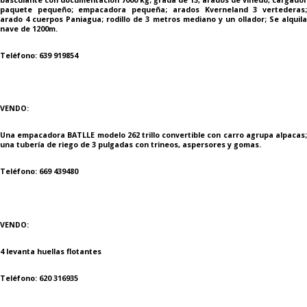
paquete pequeño; empacadora pequeña; arados Kverneland 3 vertederas;
arado 4 cuerpos Paniagua; rodillo de 3 metros mediano y un ollador; Se alquila
nave de 1200m.
Teléfono: 639 919854
VENDO:
Una empacadora BATLLE modelo 262 trillo convertible con carro agrupa alpacas;
una tubería de riego de 3 pulgadas con trineos, aspersores y gomas.
Teléfono: 669 439480
VENDO:
4 levanta huellas flotantes
Teléfono: 620 316935