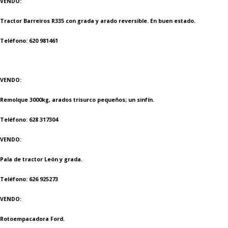
VENDO:
Tractor Barreiros R335 con grada y arado reversible. En buen estado.
Teléfono: 620 981461
VENDO:
Remolque 3000kg, arados trisurco pequeños; un sinfín.
Teléfono: 628 317304
VENDO:
Pala de tractor León y grada.
Teléfono: 626 925273
VENDO:
Rotoempacadora Ford.