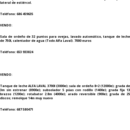
lateral de estiércol.
Teléfono: 686 459635
VENDO:
Sala de ordeño de 32 puntos para ovejas, lavado automático, tanque de leche
de 750l, calentador de agua (Todo Alfa Laval). 7000 euros
Teléfono: 653 933824
VENDO:
Tanque de leche ALFA LAVAL 3700l (3000e); sala de ordeño 8×2 (12000e); grada de
3m sin estrenar (8900e); subsolador 5 púas con rodillo (1400e); grada fija 13
brazos (1200e); rotabator 2.8m (4000e); arado reversible (900e); grada de 25
discos; remolque 14m muy nuevo
Teléfono: 687 580471