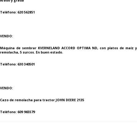
Arado y grada
Teléfono: 620 562851
VENDO:
Máquina de sembrar KVERNELAND ACCORD OPTIMA ND, con platos de maíz y
remolacha, 5 surcos. En buen estado.
Teléfono: 630 340501
VENDO:
Cazo de remolacha para tractor JOHN DEERE 2135
Teléfono: 609 965579