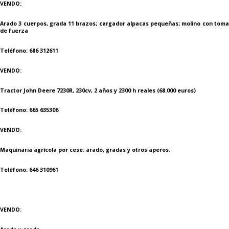
VENDO:
Arado 3 cuerpos, grada 11 brazos; cargador alpacas pequeñas; molino con toma
de fuerza
Teléfono: 686 312611
VENDO:
Tractor John Deere 7230R, 230cv, 2 años y 2300 h reales (68.000 euros)
Teléfono: 665 635306
VENDO:
Maquinaria agrícola por cese: arado, gradas y otros aperos.
Teléfono: 646 310961
VENDO: