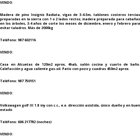
VENDO:
Madera de pino Insignis Radiata, vigas de 3-4-5m, tablones costeros tercias
preparadas en la sierra con 1 o 2 lados rectos; madera preparada para cabañas
en los árboles, 3-4 años de corte los meses de diciembre, enero y febrero para
evitar taladros. Más de 2000kg
Teléfono: 987 602116
VENDO:
Casa en Alcuetas de 120m2 aprox, 4hab, salón cocina y cuarto de baño.
Calefacción y agua caliente gas-oil. Patio con pozo y cuadras 450m2 aprox.
Teléfono: 987 750151
VENDO:
Volkswagen golf III 1.8 iny con c.c., e.e. dirección asistida, único dueño y en buen
estado
Teléfono: 606 217782 (noches)
VENDO: