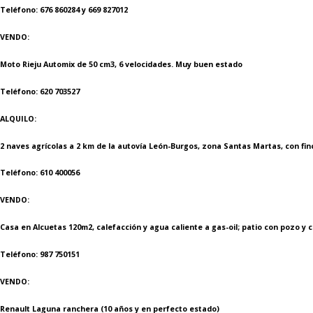
Teléfono: 676 860284 y 669 827012
VENDO
:
Moto Rieju Automix de 50 cm3, 6 velocidades. Muy buen estado
Teléfono: 620 703527
ALQUILO:
2 naves agrícolas a 2 km de la autovía León-Burgos, zona Santas Martas, con fin
Teléfono: 610 400056
VENDO:
Casa en Alcuetas 120m2, calefacción y agua caliente a gas-oil; patio con pozo y
Teléfono: 987 750151
VENDO:
Renault Laguna ranchera (10 años y en perfecto estado)