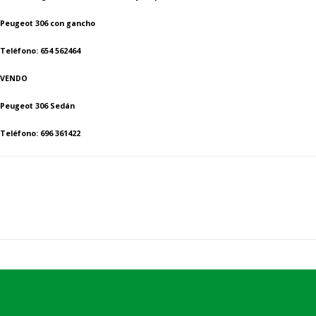
Peugeot 306 con gancho
Teléfono: 654 562464
VENDO
Peugeot 306 Sedán
Teléfono: 696 361422