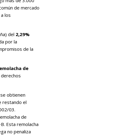
lgo más de 3.000
n común de mercado
a los
ña) del
2,29%
a por la
mpromisos de la
remolacha de
 derechos
se obtienen
e restando el
002/03.
remolacha de
+B. Esta remolacha
ega no penaliza