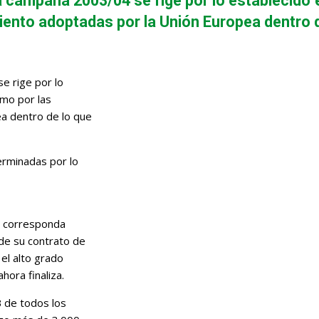
 campaña 2003/04 se rige por lo establecido e
ento adoptadas por la Unión Europea dentro de
e rige por lo
omo por las
a dentro de lo que
erminadas por lo
ue corresponda
de su contrato de
 el alto grado
ora finaliza.
 de todos los