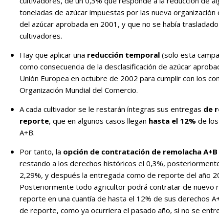
cultivadores, de un 0,3% que responde a la reducción de a
toneladas de azúcar impuestas por las nueva organizació
del azúcar aprobada en 2001, y que no se había trasladado 
cultivadores.
Hay que aplicar una
reducción temporal
(solo esta campa
como consecuencia de la desclasificación de azúcar aprobad
Unión Europea en octubre de 2002 para cumplir con los co
Organización Mundial del Comercio.
A cada cultivador se le restarán íntegras sus entregas
de 
reporte
, que en algunos casos llegan
hasta el 12%
de los
A+B.
Por tanto, la
opción de contratación de remolacha A+B
restando a los derechos históricos el 0,3%, posteriorment
2,29%, y después la entregada como de reporte del año 2
Posteriormente todo agricultor podrá contratar de nuevo 
reporte en una cuantía de hasta el 12% de sus derechos A
de reporte, como ya ocurriera el pasado año, si no se entr