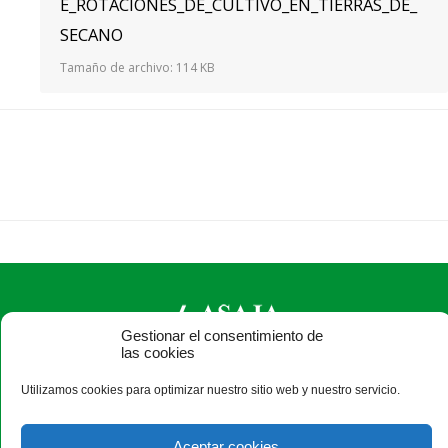
E_ROTACIONES_DE_CULTIVO_EN_TIERRAS_DE_
SECANO
Tamaño de archivo:
114 KB
Gestionar el consentimiento de
las cookies
ASAJA León - Jóvenes Agricultores
Utilizamos cookies para optimizar nuestro sitio web y nuestro servicio.
Paseo Salamanca, 1 bajo - 24009 León - España · Tel.: +34
987 24 52 31 · Fax: +34 987 87 60 12 ·
asaja@asajaleon.com
Aceptar cookies