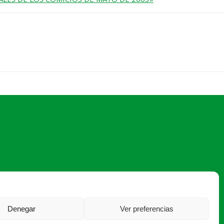
60 12 ·
asaja@asajaleon.com
Denegar
Ver preferencias