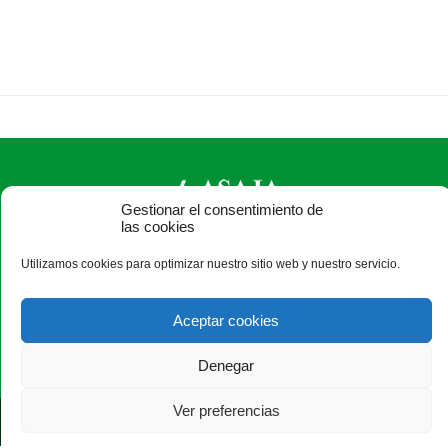
Gestionar el consentimiento de
las cookies
ASAJA León - Jóvenes Agricultores
Utilizamos cookies para optimizar nuestro sitio web y nuestro servicio.
Paseo Salamanca, 1 bajo - 24009 León - España · Tel.: +34
987 24 52 31 · Fax: +34 987 87 60 12 ·
asaja@asajaleon.com
Aceptar cookies
Denegar
Ver preferencias
®
|
|
© Aviso Legal
|
Xolido
|