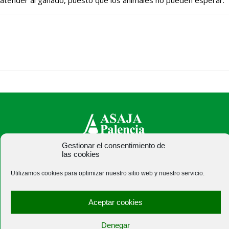
atender al ganado, puesto que los animales no pueden esperar.
Gestionar el consentimiento de
las cookies
ASAJA Palencia - Jóvenes Agricultores
C/ Felipe Prieto, 8. Pza. Bigar Centro - 34001 Palencia -
Utilizamos cookies para optimizar nuestro sitio web y nuestro servicio.
España · Tel.: +34 979 752 344 ·
asajapalencia@asajapalencia.com
Aceptar cookies
Denegar