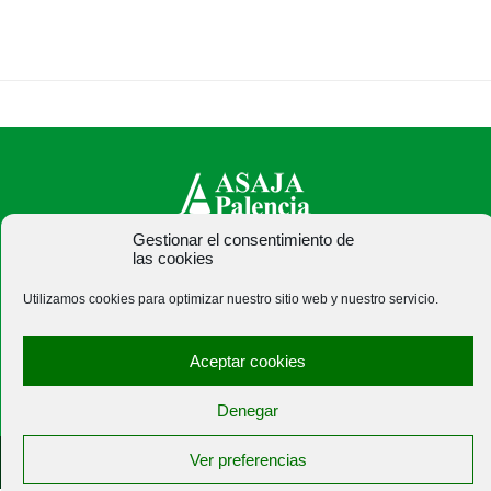
Gestionar el consentimiento de
las cookies
ASAJA Palencia - Jóvenes Agricultores
C/ Felipe Prieto, 8. Pza. Bigar Centro - 34001 Palencia -
Utilizamos cookies para optimizar nuestro sitio web y nuestro servicio.
España · Tel.: +34 979 752 344 ·
asajapalencia@asajapalencia.com
Aceptar cookies
Denegar
Ver preferencias
®
|
|
© Aviso Legal
|
Xolido
|