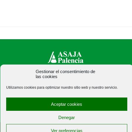
Gestionar el consentimiento de
ASAJA Palencia - Jóvenes Agricultores
las cookies
C/ Felipe Prieto, 8. Pza. Bigar Centro - 34001 Palencia -
Utilizamos cookies para optimizar nuestro sitio web y nuestro servicio.
España · Tel.: +34 979 752 344 ·
asajapalencia@asajapalencia.com
Aceptar cookies
Denegar
®
|
|
© Aviso Legal
|
Xolido
|
Ver preferencias