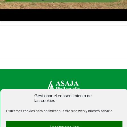
Gestionar el consentimiento de
las cookies
ASAJA Palencia - Jóvenes Agricultores
C/ Felipe Prieto, 8. Pza. Bigar Centro - 34001 Palencia -
Utilizamos cookies para optimizar nuestro sitio web y nuestro servicio.
España · Tel.: +34 979 752 344 ·
asajapalencia@asajapalencia.com