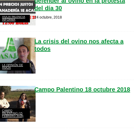
defender al ovino en la protesta
del día 30
24 octubre, 2018
ASAJA PALENCIA
INFORMA
La crisis del ovino nos afecta a
todos
LA OPINIÓN DE
ASAJA
Campo Palentino 18 octubre 2018
CAMPO
PALENTINO (15
FEBRERO 2018)