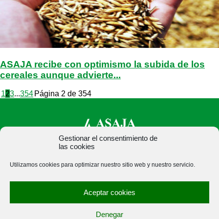
ASAJA recibe con optimismo la subida de los
cereales aunque advierte...
1
2
3
...
354
Página 2 de 354
Gestionar el consentimiento de
las cookies
ASAJA Palencia - Jóvenes Agricultores
Utilizamos cookies para optimizar nuestro sitio web y nuestro servicio.
C/ Felipe Prieto, 8. Pza. Bigar Centro - 34001 Palencia -
España · Tel.: +34 979 752 344 ·
Aceptar cookies
asajapalencia@asajapalencia.com
Denegar